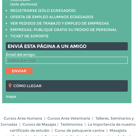
(solo alumnos)
REGISTRARSE (SÓLO EGRESADOS)
OFERTA DE EMPLEO ALUMNOS EGRESADOS
VER PEDIDOS DE TRABAJO Y EMPLEO DE EMPRESAS
EMPRESAS: PUBLIQUE GRATIS SU PEDIDO DE PERSONAL
TICKET DE SOPORTE
ENVIÁ ESTA PÁGINA A UN AMIGO
Email del amigo:
CÓMO LLEGAR
mapa
Cursos Area Humana
|
Cursos Area Veterinaria
|
Talleres, Seminarios y
Jornadas
|
Cursos de Masajes
|
Testimonios
|
La importancia de nuestro
certificado de estudio
|
Curso de peluquería canina
|
Masajista