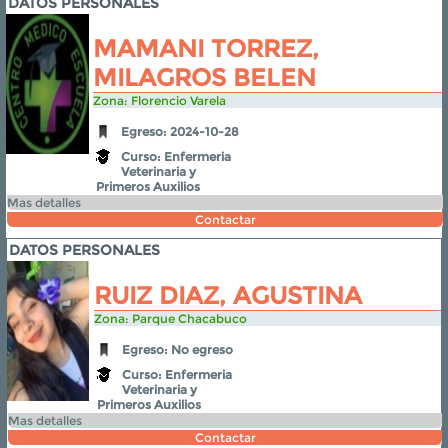
DATOS PERSONALES
MAMANI TORREZ,
MILAGROS BELEN
Zona: Florencio Varela
Egreso: 2024-10-28
Curso: Enfermeria
Veterinaria y
Primeros Auxilios
Mas detalles
Contactar
DATOS PERSONALES
RUIZ DIAZ, AGUSTINA
Zona: Parque Chacabuco
Egreso: No egreso
Curso: Enfermeria
Veterinaria y
Primeros Auxilios
Mas detalles
Contactar