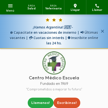
ÁREA
ÁREA
Salud
Veterinaria
Llegar
Llamar
Menú
¡Vamos Argentina! 🇦🇷 -
×
❄️ Capacitate en vacaciones de invierno | 📢 Últimas
vacantes | 💳 Cuotas sin interés | 🌐 Inscribite online
las 24 hs.
Centro Médico Escuela
Fundado en 1969
"Comprometidos a mejorar tu futuro"
Llamanos!
Escribinos!