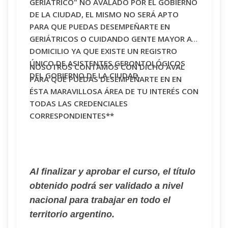
GERIÁTRICO" NO AVALADO POR EL GOBIERNO
DE LA CIUDAD, EL MISMO NO SERÁ APTO
PARA QUE PUEDAS DESEMPEÑARTE EN
GERIÁTRICOS O CUIDANDO GENTE MAYOR A
DOMICILIO YA QUE EXISTE UN REGISTRO
ÚNICO DE ASISTENTES GERONTOLÓGICOS
NOSOTROS CONTAMOS CON DICHO AVAL
DEL GOBIERNO DE LA CIUDAD.
PARA QUE PUEDAS DESEMPEÑARTE EN EN
ÉSTA MARAVILLOSA ÁREA DE TU INTERÉS CON
TODAS LAS CREDENCIALES
CORRESPONDIENTES**
Al finalizar y aprobar el curso, el título
obtenido podrá ser validado a nivel
nacional para trabajar en todo el
territorio argentino.