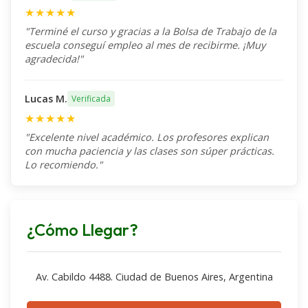
La enfermedad desde la psicología.
★★★★★
"Terminé el curso y gracias a la Bolsa de Trabajo de la
escuela conseguí empleo al mes de recibirme. ¡Muy
agradecida!"
Bolilla VIII
Lucas M.
Verificada
Salud mental (Parte I y II).
★★★★★
Enfermedades de salud mental.
"Excelente nivel académico. Los profesores explican
Estimulación cognitiva de adultos
con mucha paciencia y las clases son súper prácticas.
Lo recomiendo."
mayores.
¿Cómo Llegar?
Bolilla IX
Av. Cabildo 4488. Ciudad de Buenos Aires, Argentina
Dinámica y rehabilitación.
Primeros auxilios y socorrismo.