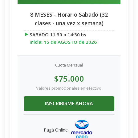
4490).
Cine Debate:
30 hs (modalidad
8 MESES - Horario Sabado (32
presencial en Av. Cabildo 4490 - opción
clases - una vez x semana)
virtual).
►
Clases Virtuales:
70 hs
SABADO 11:30 a 14:30 hs
complementarias en nuestra plataforma
Inicia: 15 de AGOSTO de 2026
(contenido asincrónico).
Prácticas Profesionales:
200 hs en
instituciones geriátricas (opciones de
Cuota Mensual
horarios a convenir de acuerdo a
$75.000
disponibilidad).
Valores promocionales en efectivo.
INSCRIBIRME AHORA
Pagá Online