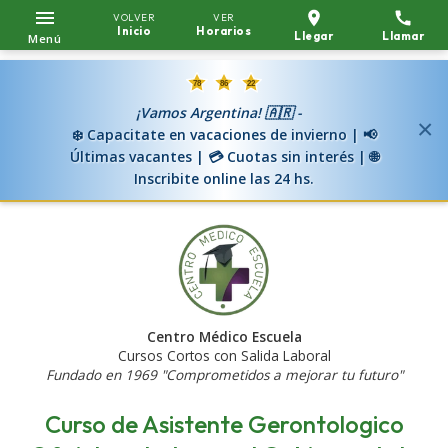
VOLVER
VER
Inicio
Horarios
Llegar
Llamar
Menú
¡Vamos Argentina! 🇦🇷 -
×
❄️ Capacitate en vacaciones de invierno | 📢
Últimas vacantes | 💳 Cuotas sin interés | 🌐
Inscribite online las 24 hs.
Centro Médico Escuela
Cursos Cortos con Salida Laboral
Fundado en 1969 "Comprometidos a mejorar tu futuro"
Curso de Asistente Gerontologico