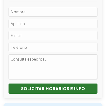
Aspectos importantes del
envejecimiento.
Taller de observaciones.
Bolilla II
Nociones básicas de la anatomía del
cuerpo humano (Parte I y II).
Bolilla III
SOLICITAR HORARIOS E INFO
Sentidos.
Presión arterial y pulso.