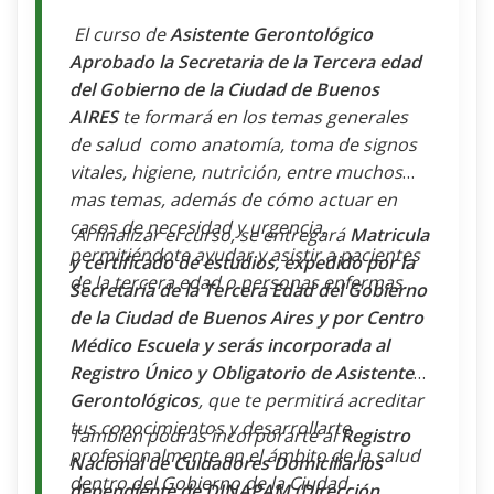
El curso de
Asistente Gerontológico
Aprobado la Secretaria de la Tercera edad
del Gobierno de la Ciudad de Buenos
AIRES
te formará en los temas generales
de salud como anatomía, toma de signos
vitales, higiene, nutrición, entre muchos
mas temas, además de cómo actuar en
casos de necesidad y urgencia,
Al finalizar el curso, se entregará
Matricula
permitiéndote ayudar y asistir a pacientes
y certificado de estudios, expedido por la
de la tercera edad o personas enfermas.
Secretaría de la Tercera Edad del Gobierno
de la Ciudad de Buenos Aires y por Centro
Médico Escuela y serás incorporada al
Registro Único y Obligatorio de Asistentes
Gerontológicos
, que te permitirá acreditar
tus conocimientos y desarrollarte
También podrás incorporarte al
Registro
profesionalmente en el ámbito de la salud
Nacional de Cuidadores Domiciliarios
dentro del Gobierno de la Ciudad.
dependiente de DINAPAM (Dirección