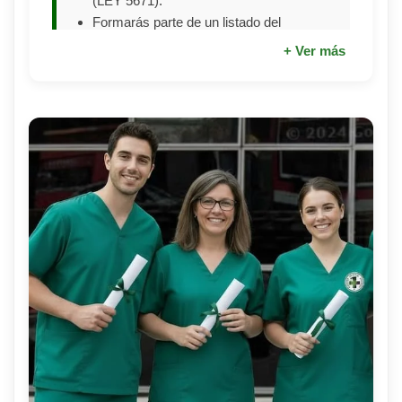
(LEY 5671).
Formarás parte de un listado del
Gobierno de la Ciudad para poder
+ Ver más
ejercer como tal a nivel nacional.
Para todo el País:
Inscripción en el
registro Nacional de Cuidadores
Domiciliarios (LEY 10.633) dependiente
de la Dirección Nacional de Políticas
para Adultos Mayores (DINAPAM).