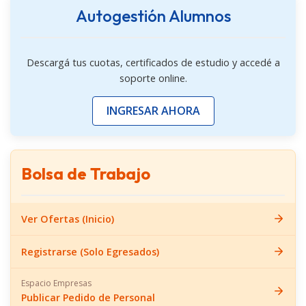
Respiración.
Autogestión Alumnos
Temperatura e hidratación.
Equipos de control y su correspondiente
uso.
Descargá tus cuotas, certificados de estudio y accedé a
soporte online.
INGRESAR AHORA
Bolilla IV
Bolsa de Trabajo
Cambios biológicos en la vejez.
Discapacidad.
Sexualidad en el anciano.
Ver Ofertas (Inicio)
Registrarse (Solo Egresados)
Espacio Empresas
Bolilla V
Publicar Pedido de Personal