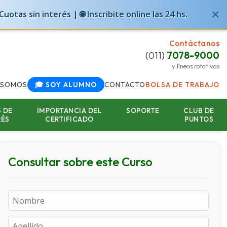
×
otas sin interés | 🌐 Inscribite online las 24 hs.
Contáctanos
(011)
7078-9000
y líneas rotativas
 SOMOS
🎓 SOY ALUMNO
CONTACTO
BOLSA DE TRABAJO
 DE
IMPORTANCIA DEL
SOPORTE
CLUB DE
RÉS
CERTIFICADO
PUNTOS
Consultar sobre este Curso